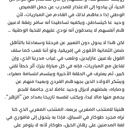
الحيا، أن يبادوا إلى الاعتذار للمدرب عن حمل القميص
الوطني إذا دعاهم لذلك في القادم من المباريات، لأن
وحيد عا كيتساطح، ويكفيه تساطيحا أنه سافر رفقة لاعبين
هم أنفسهم لا يصدقون أنه نودي عليهم للنخبة الوطنية …
لكن هذا لا يحول دون التعبير عن فرحتنا وسعادتنا بالتأهل
ضمن الثمانية الأقوى في إفريقيا، ولو أننا نلعب كما سلف
القول بلاعبين عازايدين، ونلعب في غياب مدربنا الذي، وإن
تفاعل مع المباريات، فإنه في كل مباراة يترك أثر خطأ تقني
كبير، ثم يعترف في الحلقة الأخيرة ويبتسم ابتسامة صفراء،
ويشكر الاولاد الذين بجهدهم الفردي وبعيدا منهم عن
وصاياه، بفضلهم لايزال وحيد عاملا لدى جامعة لقجع
يجمع منها مالا لبدا، ويكتب لنفسه تاريخا بمداد من “الزهر”.
هنيئا للمنتخب المغربي بربعه، المنتخب المغربي الذي كنا
نراه مجرد طوكار في السباق، فإذا به يتحول إلى فافوري في
لغة المدمنين على رهان الخيل، طوكار لأنه لا يتوفر على