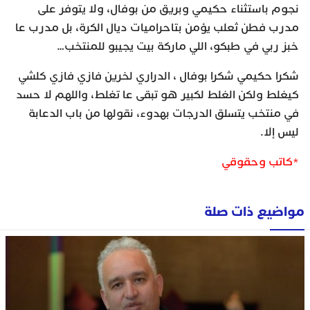
نجوم باستثناء حكيمي وبريق من بوفال، ولا يتوفر على
مدرب فطن ثعلب يؤمن بتاحراميات ديال الكرة، بل مدرب عا
خبز ربي في طبكو، اللي ماركة بيت يجيبو للمنتخب…
شكرا حكيمي شكرا بوفال ، الدراري لخرين فازي فازي كلشي
كيغلط ولكن الغلط لكبير هو تبقى عا تغلط، واللهم لا حسد
في منتخب يتسلق الدرجات بهدوء، نقولها من باب الدعابة
ليس إلا.
*كاتب وحقوقي
مواضيع ذات صلة