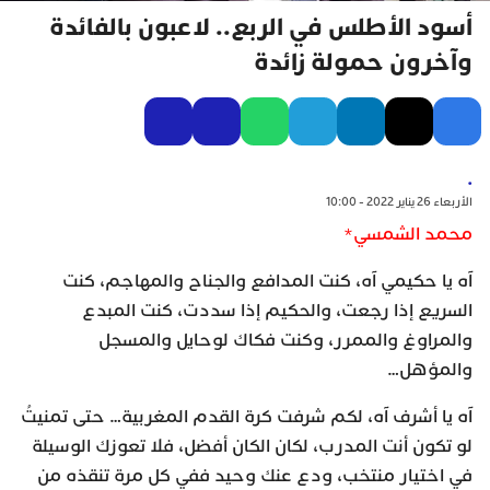
أسود الأطلس في الربع.. لاعبون بالفائدة
وآخرون حمولة زائدة
.
الأربعاء 26 يناير 2022 - 10:00
محمد الشمسي*
آه يا حكيمي آه، كنت المدافع والجناح والمهاجم، كنت
السريع إذا رجعت، والحكيم إذا سددت، كنت المبدع
والمراوغ والممرر، وكنت فكاك لوحايل والمسجل
والمؤهل…
آه يا أشرف آه، لكم شرفت كرة القدم المغربية… حتى تمنيتُ
لو تكون أنت المدرب، لكان الكان أفضل، فلا تعوزك الوسيلة
في اختيار منتخب، ودع عنك وحيد ففي كل مرة تنقذه من