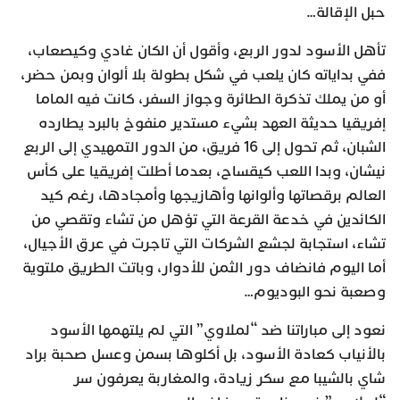
حبل الإقالة…
تأهل الأسود لدور الربع، وأقول أن الكان غادي وكيصعاب،
ففي بداياته كان يلعب في شكل بطولة بلا ألوان وبمن حضر،
أو من يملك تذكرة الطائرة وجواز السفر، كانت فيه الماما
إفريقيا حديثة العهد بشيء مستدير منفوخ بالبرد يطارده
الشبان، ثم تحول إلى 16 فريق، من الدور التمهيدي إلى الربع
نيشان، وبدا اللعب كيقساح، بعدما أطلت إفريقيا على كأس
العالم برقصاتها وألوانها وأهازيجها وأمجادها، رغم كيد
الكائدين في خدعة القرعة التي تؤهل من تشاء وتقصي من
تشاء، استجابة لجشع الشركات التي تاجرت في عرق الأجيال،
أما اليوم فانضاف دور الثمن للأدوار، وباتت الطريق ملتوية
وصعبة نحو البوديوم…
نعود إلى مباراتنا ضد “لملاوي” التي لم يلتهمها الأسود
بالأنياب كعادة الأسود، بل أكلوها بسمن وعسل صحبة براد
شاي بالشيبا مع سكر زيادة، والمغاربة يعرفون سر