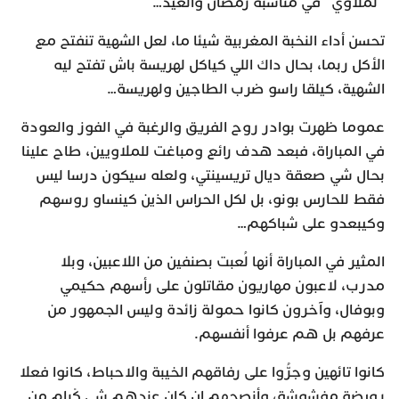
“لملاوي” في مناسبة رمضان والعيد…
تحسن أداء النخبة المغربية شيئا ما، لعل الشهية تنفتح مع
الأكل ربما، بحال داك اللي كياكل لهريسة باش تفتح ليه
الشهية، كيلقا راسو ضرب الطاجين ولهريسة…
عموما ظهرت بوادر روح الفريق والرغبة في الفوز والعودة
في المباراة، فبعد هدف رائع ومباغت للملاويين، طاح علينا
بحال شي صعقة ديال تريسينتي، ولعله سيكون درسا ليس
فقط للحارس بونو، بل لكل الحراس الذين كينساو روسهم
وكيبعدو على شباكهم…
المثير في المباراة أنها لُعبت بصنفين من اللاعبين، وبلا
مدرب، لاعبون مهاريون مقاتلون على رأسهم حكيمي
وبوفال، وآخرون كانوا حمولة زائدة وليس الجمهور من
عرفهم بل هم عرفوا أنفسهم.
كانوا تائهين وجرُّوا على رفاقهم الخيبة والاحباط، كانوا فعلا
رويضة مفشوشة، وأنصحهم إن كان عندهم شي كْرام من