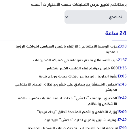
بإمكانكم تغيير عرض التعليقات حسب الاختيارات أسفله
24 ساعة
23:18
حزب الوسط الاجتماعي: الارتقاء بالفعل السياسي لمواكبة الرؤية
الملكية
21:37
حزب الاستقلال يقدم دفوعاته في معركة المحروقات
13:36
600 مليون درهم لبناء الملعب الكبير بمكناس
13:05
نشرة إنذارية.. موجة حر وزخات رعدية ورياح قوية
12:45
مجلس المستشارين يصادق على مشروع نظام الدعم الاجتماعي
المباشر
19:42
المضيق.. توقيف “داعشي” خطط لتنفيذ عمليات تمس بسلامة
الأشخاص والنظام
15:09
وزارة التضامن والأمم المتحدة تطلق “يدك فيديا”
17:42
توقيف شابين ينتميان لخلية “داعش” الإرهابية
17:19
مراجعة لوائح الانتخابات.. تقديم طلبات التسجيل الجديدة