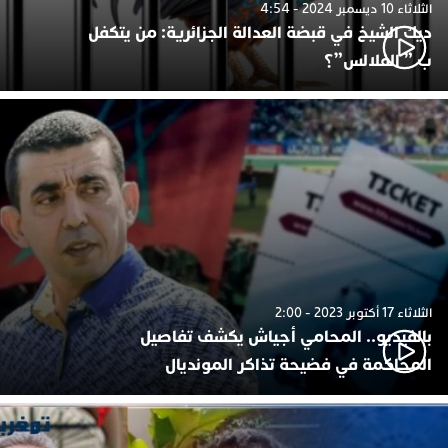
الثلاثاء 10 ديسمبر 2024 - 4:54
ديك الشيخ في قبضة العدالة الجزائرية: من يتكفل
ب ” الفلالس”؟
الثلاثاء 17 أكتوبر 2023 - 2:00
بالفيديو.. المحامي أجياش يكشف تفاصيل
المحاكمة في فضيحة تذاكر المونديال