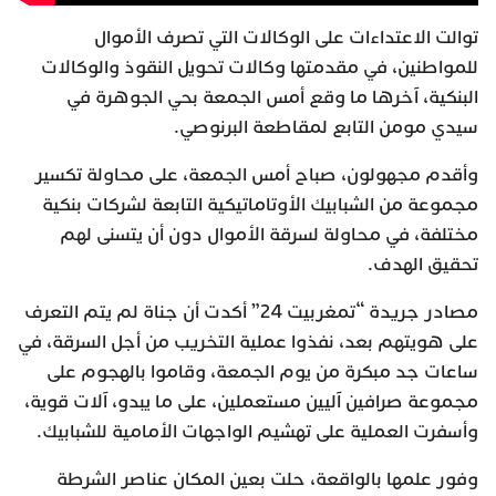
توالت الاعتداءات على الوكالات التي تصرف الأموال
للمواطنين، في مقدمتها وكالات تحويل النقوذ والوكالات
البنكية، آخرها ما وقع أمس الجمعة بحي الجوهرة في
سيدي مومن التابع لمقاطعة البرنوصي.
وأقدم مجهولون، صباح أمس الجمعة، على محاولة تكسير
مجموعة من الشبابيك الأوتاماتيكية التابعة لشركات بنكية
مختلفة، في محاولة لسرقة الأموال دون أن يتسنى لهم
تحقيق الهدف.
مصادر جريدة “تمغربيت 24” أكدت أن جناة لم يتم التعرف
على هويتهم بعد، نفذوا عملية التخريب من أجل السرقة، في
ساعات جد مبكرة من يوم الجمعة، وقاموا بالهجوم على
مجموعة صرافين آليين مستعملين، على ما يبدو، آلات قوية،
وأسفرت العملية على تهشيم الواجهات الأمامية للشبابيك.
وفور علمها بالواقعة، حلت بعين المكان عناصر الشرطة