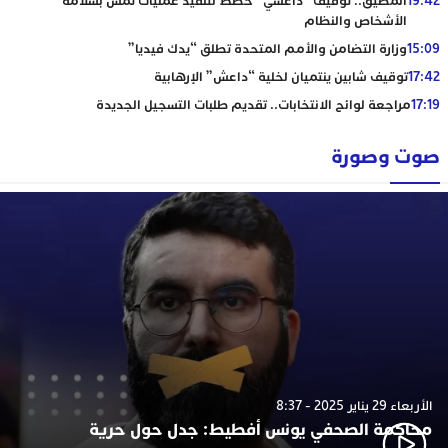
19:42
المضيق.. توقيف “داعشي” خطط لتنفيذ عمليات تمس بسلامة
الأشخاص والنظام
15:09
وزارة التضامن والأمم المتحدة تطلق “يدك فيديا”
17:42
توقيف شابين ينتميان لخلية “داعش” الإرهابية
17:19
مراجعة لوائح الانتخابات.. تقديم طلبات التسجيل الجديدة
صوت وصورة
الأربعاء 29 يناير 2025 - 8:37
محاكمة الصحفي يونس أفطيط: جدل حول حرية