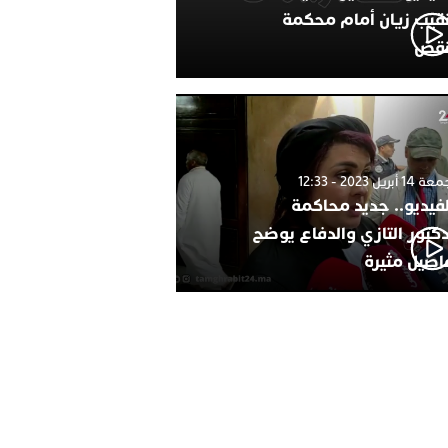
نقيب زيان أمام محكمة
نقض
1 أبريل 2023 - 12:33
لفيديو.. جديد محاكمة
دكتور التازي والدفاع يوضح
اصيل مثيرة