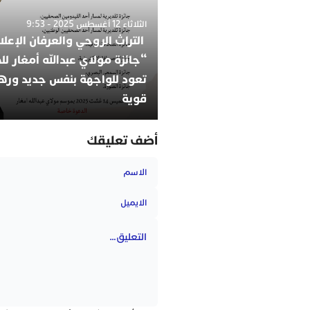
الثلاثاء 12 أغسطس 2025 - 9:53
التراث الروحي والعرفان الإعل
“جائزة مولاي عبدالله أمغار ل
تعود للواجهة بنفس جديد وره
قوية
أضف تعليقك