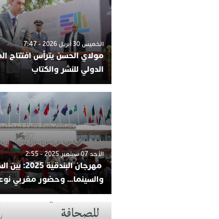
الخميس 30 أبريل 2026 - 7:47
مولاي الحسن يترأس افتتاح ا
الدولي للنشر والكتاب
الأحد 07 سبتمبر 2025 - 2:55
مهرجان البندقية 025
والسينما… وحضور مغربي نوع