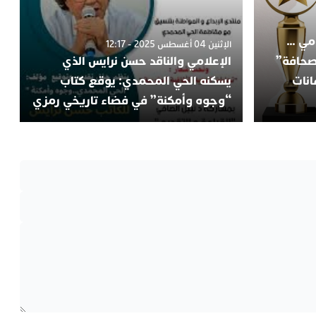
امي …
الإثنين 04 أغسطس 2025 - 12:17
لصحافة”
الإعلامي والناقد حسن نرايس الذي
انات
يسكنه الحي المحمدي: يوقع كتاب
“وجوه وأمكنة” في فضاء تاريخي رمزي