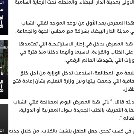
أولى بمدينة الدار البيضاء، والمنظم تحت الرعاية السامية
الأربعاء
مح
أف
هذا المعرض يعد الأول من نوعه الموجه لفئتي الشباب
ال
ي مدينة الدار البيضاء بشراكة مع مجلس الجهة والجماعة.
هذا المعرض يدخل في إطار الاستراتيجية التي تعتمدها
لى الكتاب والقراءة، لاسيما وأنهما دخلتا منذ فترة في
ات التي يشهدها العالم الرقمي.
الإثنين 30
طيعة مع المطالعة، استدعت تدخل الوزارة من أجل خلق
با
فاقية التي جمعت بيتها وبين وزارة التعليم بشأن إعادة فتح
ال
طفال.
مح
ه قائلا: “يأتي هذا المعرض اليوم لمصالحة فئتي الشباب
اية التعريف بالكتب الجديدة سواء المغربية أو الدولية،
عالم”.
من في كسب تحدي جعل الطفل يتشبت بالكتاب، من خلال جذبه
الثلاثاء 0