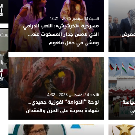
ال
ال
السبت 13 سبتمبر 2025 - 12:21
مسرحية «تخرشيش»: اللعب الدرامي
لمعرض
الذي لامس جدار المسكوت عنه…
ومشى في حقل ملغوم
الجمعة 4
با
ال
تف
الأحد 24 أغسطس 2025 - 4:32
2: بين السياسة
لوحة “الدوامة” لفوزية جعيدي…
ي
شهادة بصرية على الحزن والفقدان