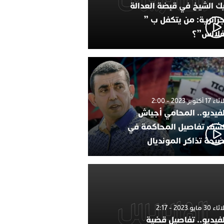
ك الشيخ في قبضة العدالة
جزائرية: من يتكفل ب ”
فلالس”؟
1 أكتوبر 2023 - 2:00
لفيديو.. المحامي أجياش
شف تفاصيل المحاكمة في
يحة تذاكر المونديال
30 مايو 2023 - 2:17
لفيديو.. تفاصيل قضية