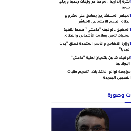
نشرة إنذارية.. موجة حر وزخات رعدية ورياح
قوية
مجلس المستشارين يصادق على مشروع
نظام الدعم الاجتماعي المباشر
المضيق.. توقيف “داعشي” خطط لتنفيذ
عمليات تمس بسلامة الأشخاص والنظام
وزارة التضامن والأمم المتحدة تطلق “يدك
فيديا”
توقيف شابين ينتميان لخلية “داعش”
الإرهابية
مراجعة لوائح الانتخابات.. تقديم طلبات
التسجيل الجديدة
 وصورة