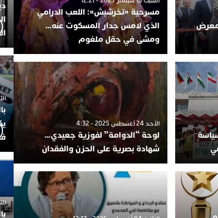
السبت 13 سبتمبر 2025 - 12:21
دي
مسرحية «تخرشيش»: اللعب الدرامي
ال
لمعرض
الذي لامس جدار المسكوت عنه…
ال
ومشى في حقل ملغوم
الثلاثاء 7
با
يك
الأحد 24 أغسطس 2025 - 4:32
2: بين السياسة
لوحة “الدوامة” لفوزية جعيدي…
فض
ي
شهادة بصرية على الحزن والفقدان
الثلاثاء 
با
امي …