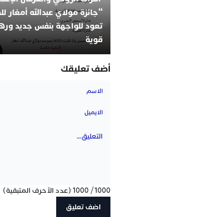
“جائزة مولاي عبدالله أمغار ل
تعود للواجهة بنفس جديد وره
قوية
أضف تعليقك
1000
/
1000
(عدد الأحرف المتبقية)