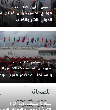
الخميس 30 أبريل 2026 - 7:47
مولاي الحسن يترأس افتتاح ا
الدولي للنشر والكتاب
الأحد 07 سبتمبر 2025 - 2:55
مهرجان البندقية 025
والسينما… وحضور مغربي نوع
الثلاثاء 12 أغسطس 2025 - 9:53
التراث الروحي والعرفان الإعل