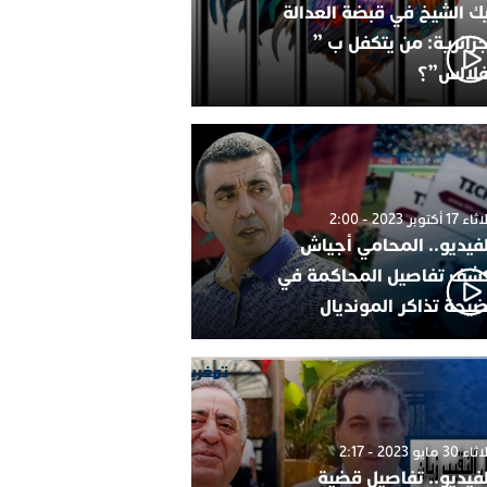
ك الشيخ في قبضة العدالة
جزائرية: من يتكفل ب ”
فلالس”؟
1 أكتوبر 2023 - 2:00
لفيديو.. المحامي أجياش
شف تفاصيل المحاكمة في
يحة تذاكر المونديال
30 مايو 2023 - 2:17
لفيديو.. تفاصيل قضية