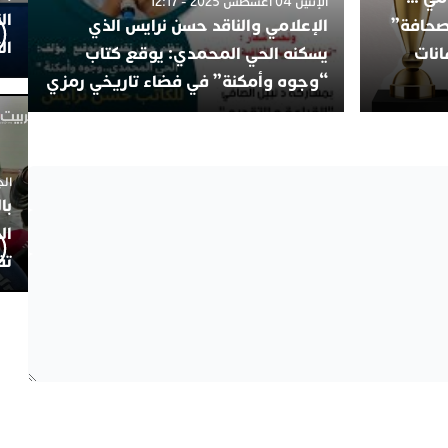
الإثنين 04 أغسطس 2025 - 12:17
ال
لصحافة”
الإعلامي والناقد حسن نرايس الذي
ال
انات
يسكنه الحي المحمدي: يوقع كتاب
“وجوه وأمكنة” في فضاء تاريخي رمزي
الجمعة 4
با
ال
تف