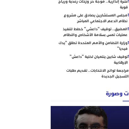
نشرة إنذارية.. موجة حر وزخات رعدية ورياح
قوية
مجلس المستشارين يصادق على مشروع
نظام الدعم الاجتماعي المباشر
المضيق.. توقيف “داعشي” خطط لتنفيذ
عمليات تمس بسلامة الأشخاص والنظام
وزارة التضامن والأمم المتحدة تطلق “يدك
فيديا”
توقيف شابين ينتميان لخلية “داعش”
الإرهابية
مراجعة لوائح الانتخابات.. تقديم طلبات
التسجيل الجديدة
 وصورة