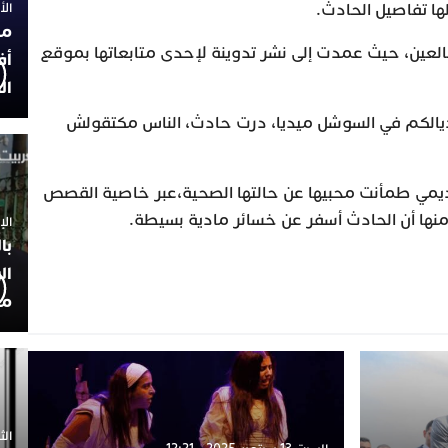
ها تفاصيل الحادث.
الأربعاء
مح
بالعين، حيث عمدت إلى نشر تدوينة لإحدى متابعاتها بموقع
أف
ال
يالكم في السوشل ميديا، درت حادث، الناس مكتقولش
اديمي طمأنت محبيها عن حالتها الصحية،عبر خاصية القصص
منها أن الحادث أسفر عن خسائر مادية بسيطة.
الإثنين 30
با
ال
مح
الثلاثاء 0