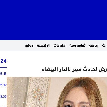
اث
رياضة
ثقافة وفن
منوعات
الرئيسية
دولية
24 ساعة
رض لحادث سير بالدار البيضاء
23:18
21:37
13:36