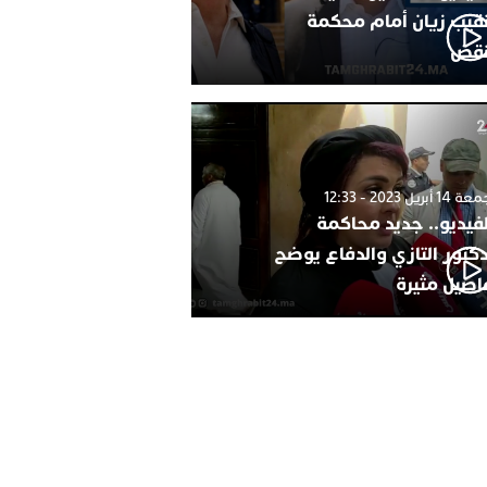
نقيب زيان أمام محكمة
نقض
1 أبريل 2023 - 12:33
لفيديو.. جديد محاكمة
دكتور التازي والدفاع يوضح
اصيل مثيرة