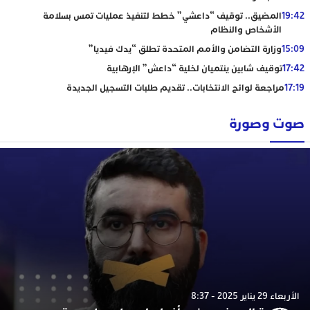
19:42
المضيق.. توقيف “داعشي” خطط لتنفيذ عمليات تمس بسلامة
الأشخاص والنظام
15:09
وزارة التضامن والأمم المتحدة تطلق “يدك فيديا”
17:42
توقيف شابين ينتميان لخلية “داعش” الإرهابية
17:19
مراجعة لوائح الانتخابات.. تقديم طلبات التسجيل الجديدة
صوت وصورة
الأربعاء 29 يناير 2025 - 8:37