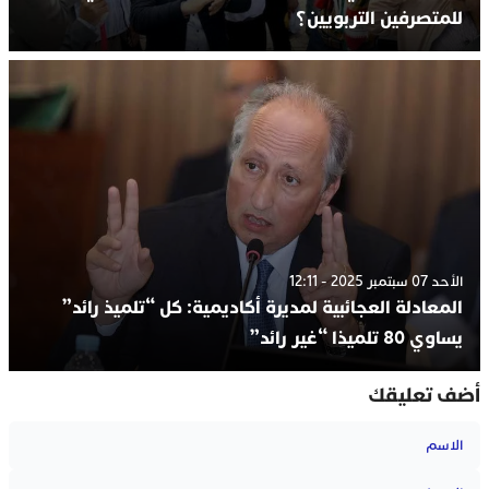
للمتصرفين التربويين؟
الأحد 07 سبتمبر 2025 - 12:11
المعادلة العجائبية لمديرة أكاديمية: كل “تلميذ رائد”
يساوي 80 تلميذا “غير رائد”
أضف تعليقك