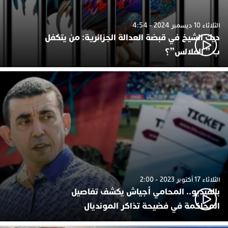
الثلاثاء 10 ديسمبر 2024 - 4:54
ديك الشيخ في قبضة العدالة الجزائرية: من يتكفل
ب ” الفلالس”؟
الثلاثاء 17 أكتوبر 2023 - 2:00
بالفيديو.. المحامي أجياش يكشف تفاصيل
المحاكمة في فضيحة تذاكر المونديال