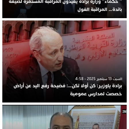
” حكماء” وزارة برادة يعيدون المراقبة المستمرة لصيغة
بائدة… المراقبة الغول
السبت 13 سبتمبر 2025 - 4:58
برادة ياوزير: كن أولا تكن…: فضيحة رفع اليد عن أراض
خصصت لمدارس عمومية