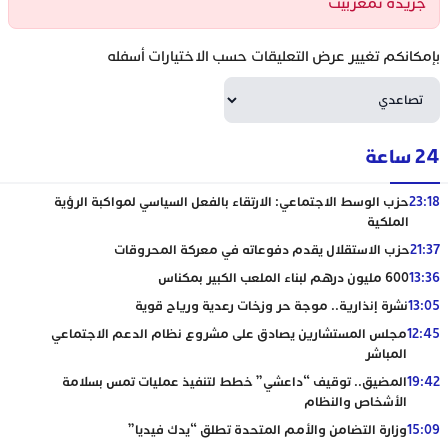
جريدة تمغربيت
بإمكانكم تغيير عرض التعليقات حسب الاختيارات أسفله
24 ساعة
23:18
حزب الوسط الاجتماعي: الارتقاء بالفعل السياسي لمواكبة الرؤية
الملكية
21:37
حزب الاستقلال يقدم دفوعاته في معركة المحروقات
13:36
600 مليون درهم لبناء الملعب الكبير بمكناس
13:05
نشرة إنذارية.. موجة حر وزخات رعدية ورياح قوية
12:45
مجلس المستشارين يصادق على مشروع نظام الدعم الاجتماعي
المباشر
19:42
المضيق.. توقيف “داعشي” خطط لتنفيذ عمليات تمس بسلامة
الأشخاص والنظام
15:09
وزارة التضامن والأمم المتحدة تطلق “يدك فيديا”