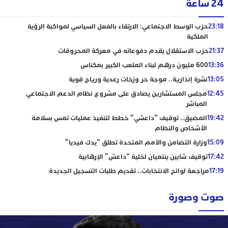
24 ساعة
23:18
حزب الوسط الاجتماعي: الارتقاء بالفعل السياسي لمواكبة الرؤية
الملكية
21:37
حزب الاستقلال يقدم دفوعاته في معركة المحروقات
13:36
600 مليون درهم لبناء الملعب الكبير بمكناس
13:05
نشرة إنذارية.. موجة حر وزخات رعدية ورياح قوية
12:45
مجلس المستشارين يصادق على مشروع نظام الدعم الاجتماعي
المباشر
19:42
المضيق.. توقيف “داعشي” خطط لتنفيذ عمليات تمس بسلامة
الأشخاص والنظام
15:09
وزارة التضامن والأمم المتحدة تطلق “يدك فيديا”
17:42
توقيف شابين ينتميان لخلية “داعش” الإرهابية
17:19
مراجعة لوائح الانتخابات.. تقديم طلبات التسجيل الجديدة
صوت وصورة