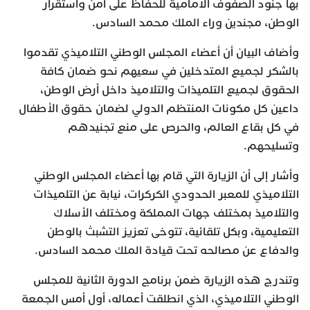
بها جنود الصفوف الأمامية للحفاظ على أمن واستقرار
الوطن، مجندين وراء الملك محمد السادس.
وأضاف البيان أن أعضاء المجلس الوطني التلاميذي تقدموا
بالشكر لجميع المتدخلين في سعيهم نحو ضمان كافة
الحقوق لجميع التلميذات والتلاميذ داخل أرض الوطن،
داعين كل مكونات المنتظم الدولي لضمان حقوق الأطفال
في كل بقاع العالم، والحرص على منع تجنيدهم
وتسليحهم.
وأشار إلى أن الزيارة التي قام بها أعضاء المجلس الوطني
التلاميذي للمعبر الحدودي الكركرات، نيابة عن التلميذات
والتلاميذ بمختلف جهات المملكة ومختلف الأسلاك
التعليمية، وبكل تلقائية، تتوخى تعزيز التشبث بالوطن
والدفاع عن مصالحه تحت قيادة الملك محمد السادس.
وتندرج هذه الزيارة ضمن برنامج الدورة الثانية للمجلس
الوطني التلاميذي، الذي انطلقت أعماله، أول أمس الجمعة