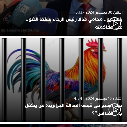
الإثنين 30 ديسمبر 2024 - 6:13
بالفيديو.. محامي هالا رئيس الرجاء يسلط الضوء
على محاكمته
الثلاثاء 10 ديسمبر 2024 - 4:54
ديك الشيخ في قبضة العدالة الجزائرية: من يتكفل
ب ” الفلالس”؟