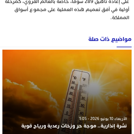
على إعادة تأهيل 289 سوقا، خاصة بالعالم القروي، كمرحلة
أولية في أفق تعميم هذه العملية على مجموع أسواق
المملكة.
مواضيع ذات صلة
الأربعاء 10 يونيو 2026 - 1:05
نشرة إنذارية.. موجة حر وزخات رعدية ورياح قوية