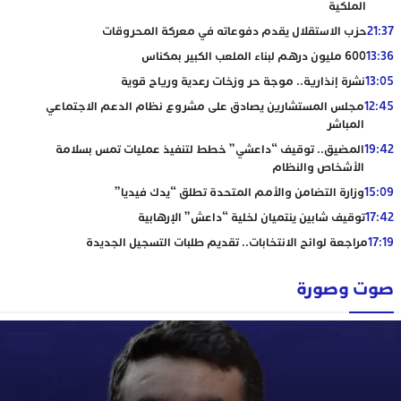
الملكية
21:37
حزب الاستقلال يقدم دفوعاته في معركة المحروقات
13:36
600 مليون درهم لبناء الملعب الكبير بمكناس
13:05
نشرة إنذارية.. موجة حر وزخات رعدية ورياح قوية
12:45
مجلس المستشارين يصادق على مشروع نظام الدعم الاجتماعي
المباشر
19:42
المضيق.. توقيف “داعشي” خطط لتنفيذ عمليات تمس بسلامة
الأشخاص والنظام
15:09
وزارة التضامن والأمم المتحدة تطلق “يدك فيديا”
17:42
توقيف شابين ينتميان لخلية “داعش” الإرهابية
17:19
مراجعة لوائح الانتخابات.. تقديم طلبات التسجيل الجديدة
صوت وصورة