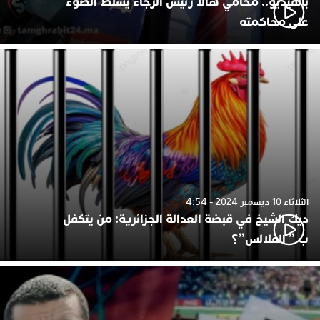
بالفيديو.. محامي هالا رئيس الرجاء يسلط الضوء
على محاكمته
الثلاثاء 10 ديسمبر 2024 - 4:54
ديك الشيخ في قبضة العدالة الجزائرية: من يتكفل
ب ” الفلالس”؟