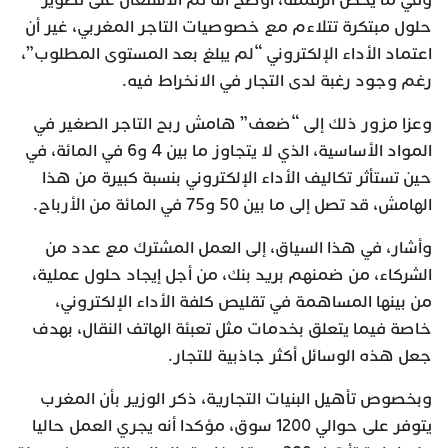
وفي ما يخص الرقمنة، أوضح أنه تم الاشتغال على تطوير
حلول مبتكرة تتلاءم مع خصوصيات التاجر المغربي، غير أن
اعتماد الأداء الإلكتروني “لم يبلغ بعد المستوى المطلوب”،
رغم وجود رغبة لدى التجار في الانخراط فيه.
وعزا مزور ذلك إلى “ضعف” هامش ربح التاجر الصغير في
المواد الأساسية، الذي لا يتجاوز ما بين 4 و6 في المائة، في
حين تستأثر تكاليف الأداء الإلكتروني بنسبة كبيرة من هذا
الهامش، قد تصل إلى ما بين 50 و75 في المائة من الأرباح.
وأشار، في هذا السياق، إلى العمل المشترك مع عدد من
الشركاء، من ضمنهم بريد بنك، من أجل إيجاد حلول عملية،
من بينها المساهمة في تقليص كلفة الأداء الإلكتروني،
خاصة فيما يتعلق بخدمات مثل تعبئة الهاتف النقال، بهدف
جعل هذه الوسائل أكثر جاذبية للتجار.
وبخصوص تأهيل البنيات التجارية، ذكر الوزير بأن المغرب
يتوفر على حوالي 1200 سوق، مؤكدا أنه يجري العمل حاليا