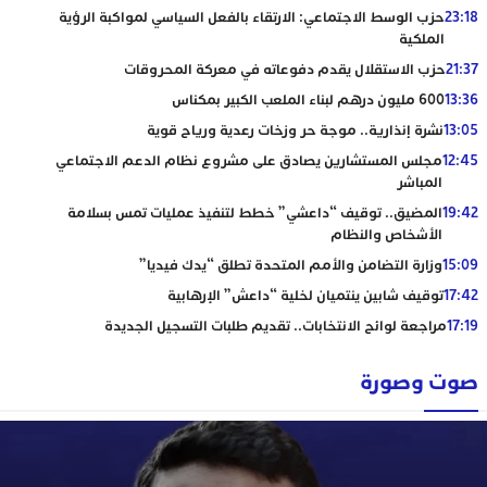
23:18
حزب الوسط الاجتماعي: الارتقاء بالفعل السياسي لمواكبة الرؤية
الملكية
21:37
حزب الاستقلال يقدم دفوعاته في معركة المحروقات
13:36
600 مليون درهم لبناء الملعب الكبير بمكناس
13:05
نشرة إنذارية.. موجة حر وزخات رعدية ورياح قوية
12:45
مجلس المستشارين يصادق على مشروع نظام الدعم الاجتماعي
المباشر
19:42
المضيق.. توقيف “داعشي” خطط لتنفيذ عمليات تمس بسلامة
الأشخاص والنظام
15:09
وزارة التضامن والأمم المتحدة تطلق “يدك فيديا”
17:42
توقيف شابين ينتميان لخلية “داعش” الإرهابية
17:19
مراجعة لوائح الانتخابات.. تقديم طلبات التسجيل الجديدة
صوت وصورة