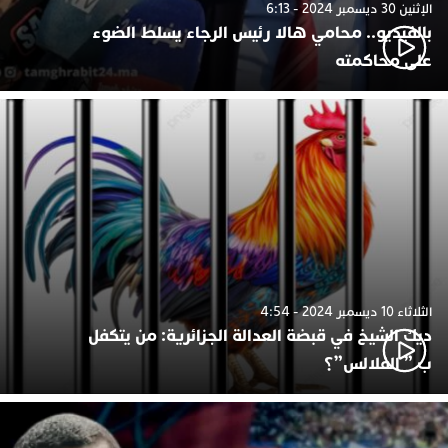
الإثنين 30 ديسمبر 2024 - 6:13
بالفيديو.. محامي هالا رئيس الرجاء يسلط الضوء
على محاكمته
الثلاثاء 10 ديسمبر 2024 - 4:54
ديك الشيخ في قبضة العدالة الجزائرية: من يتكفل
ب ” الفلالس”؟