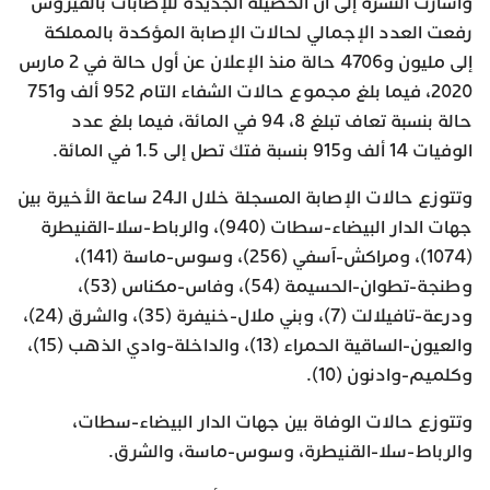
وأشارت النشرة إلى أن الحصيلة الجديدة للإصابات بالفيروس
رفعت العدد الإجمالي لحالات الإصابة المؤكدة بالمملكة
إلى مليون و4706 حالة منذ الإعلان عن أول حالة في 2 مارس
2020، فيما بلغ مجموع حالات الشفاء التام 952 ألف و751
حالة بنسبة تعاف تبلغ 8، 94 في المائة، فيما بلغ عدد
الوفيات 14 ألف و915 بنسبة فتك تصل إلى 1.5 في المائة.
وتتوزع حالات الإصابة المسجلة خلال الـ24 ساعة الأخيرة بين
جهات الدار البيضاء-سطات (940)، والرباط-سلا-القنيطرة
(1074)، ومراكش-آسفي (256)، وسوس-ماسة (141)،
وطنجة-تطوان-الحسيمة (54)، وفاس-مكناس (53)،
ودرعة-تافيلالت (7)، وبني ملال-خنيفرة (35)، والشرق (24)،
والعيون-الساقية الحمراء (13)، والداخلة-وادي الذهب (15)،
وكلميم-وادنون (10).
وتتوزع حالات الوفاة بين جهات الدار البيضاء-سطات،
والرباط-سلا-القنيطرة، وسوس-ماسة، والشرق.