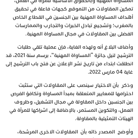
المساواة المهنية وبالحقوق الأساسية للمرأة في العمل،
تمكين المقاولات من التموقع كجهات فاعلة في تحقيق
أهداف المساواة المهنية بين الجنسين في القطاع الخاص
بالمغرب؛ وتشجيع تبادل الخبرات والتجارب والممارسات
الفضلى بين المقاولات في مجال المساواة المهنية.
وأضاف البلاغ أنه ولهذه الغاية، فإن عملية تلقي طلبات
الترشيح لنيل جائزة “المساواة المهنية”، برسم سنة 2021، قد
انطلقت ابتداء من تاريخ نشر الإعلان عن فتح باب الترشيح إلى
غاية 04 مارس 2022.
وذكر بأن الاختيار سينصب على المقاولات التي ستثبت
احترامها للمعايير المتعلقة بمبدأ المساواة وتكافؤ الفرص
بين الجنسين داخل المقاولة في مجال التشغيل، وظروف
العمل، والتكوين المستمر، بالإضافة إلى اشراكها للمرأة في
الهيئات التمثيلية بالمقاولة.
وأوضح المصدر ذاته بأن المقاولات الاخرى المرشحة،