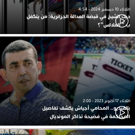
الثلاثاء 10 ديسمبر 2024 - 4:54
ديك الشيخ في قبضة العدالة الجزائرية: من يتكفل
ب ” الفلالس”؟
الثلاثاء 17 أكتوبر 2023 - 2:00
بالفيديو.. المحامي أجياش يكشف تفاصيل
المحاكمة في فضيحة تذاكر المونديال