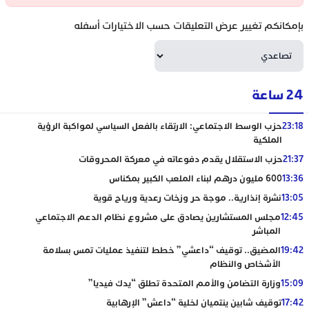
بإمكانكم تغيير عرض التعليقات حسب الاختيارات أسفله
24 ساعة
23:18
حزب الوسط الاجتماعي: الارتقاء بالفعل السياسي لمواكبة الرؤية
الملكية
21:37
حزب الاستقلال يقدم دفوعاته في معركة المحروقات
13:36
600 مليون درهم لبناء الملعب الكبير بمكناس
13:05
نشرة إنذارية.. موجة حر وزخات رعدية ورياح قوية
12:45
مجلس المستشارين يصادق على مشروع نظام الدعم الاجتماعي
المباشر
19:42
المضيق.. توقيف “داعشي” خطط لتنفيذ عمليات تمس بسلامة
الأشخاص والنظام
15:09
وزارة التضامن والأمم المتحدة تطلق “يدك فيديا”
17:42
توقيف شابين ينتميان لخلية “داعش” الإرهابية