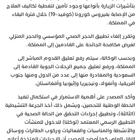
بتأشيرات الزيارة بأنواعها وجود تأمين لتغطية تكاليف العلاج
من الإصابة بفيروس كورونا (كوفيد-19) خلال فترة البقاء
في المملكة.
وتقرر إلغاء تطبيق الحجر الصحي المؤسسي والحجر المنزلي
لغرض مكافحة الجائحة على القادمين إلى المملكة.
وبحسب الوكالة، سيتم رفع تعليق القدوم المباشر إلى
المملكة، ورفع تعليق جميع الرحلات الجوية القادمة إلى
السعودية والمغادرة منها إلى عدد من الدول ومنها جنوب
أفريقيا، وأنغولا، ونيجيريا وإثيوبيا وأفغانستان.
وأكد المصدر على أهمية الاستمرار في استكمال تنفيذ
الخطة الوطنية للتحصين، ويشمل ذلك أخذ الجرعة التنشيطية
(الثالثة)، وتطبيق إجراءات التحقق من الحالة الصحية في
التطبيق الرسمي المعتمد (توكلنا) للدخول للمنشآت
والأنشطة والمناسبات والفعاليات وركوب الطائرات ووسائل
النقل العام، كما أوضح المصدر أن الإجراءات المتخذة أعلاه