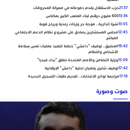
21:37
حزب الاستقلال يقدم دفوعاته في معركة المحروقات
13:36
600 مليون درهم لبناء الملعب الكبير بمكناس
13:05
نشرة إنذارية.. موجة حر وزخات رعدية ورياح قوية
12:45
مجلس المستشارين يصادق على مشروع نظام الدعم الاجتماعي
المباشر
19:42
المضيق.. توقيف “داعشي” خطط لتنفيذ عمليات تمس بسلامة
الأشخاص والنظام
15:09
وزارة التضامن والأمم المتحدة تطلق “يدك فيديا”
17:42
توقيف شابين ينتميان لخلية “داعش” الإرهابية
17:19
مراجعة لوائح الانتخابات.. تقديم طلبات التسجيل الجديدة
صوت وصورة