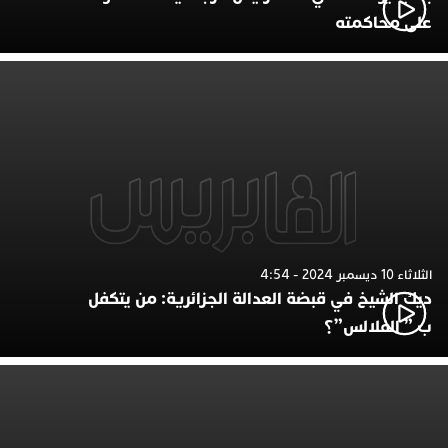
على محاكمته
الثلاثاء 10 ديسمبر 2024 - 4:54
ديك الشيخ في قبضة العدالة الجزائرية: من يتكفل
ب ” الفلالس”؟