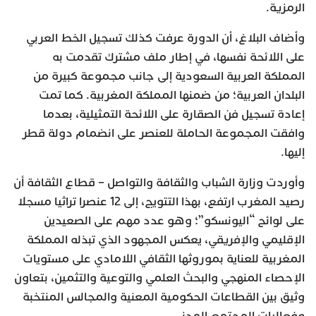
الرمزية.
وأضاف البلاغ، أن الدورة عرفت كذلك تسجيل الخط العربي
على اللائحة نفسها، في إطار ملف مشترك تقدمت به
المملكة العربية السعودية إلى جانب مجموعة كبيرة من
البلدان العربية؛ من ضمنها المملكة المغربية. كما تمت
إعادة تسجيل فن الصقارة على اللائحة التمثيلية، بعدما
وافقت المجموعة الحاملة للعنصر على انضمام دولة قطر
إليها.
وأوردت وزارة الشباب والثقافة والتواصل – قطاع الثقافة أن
رصيد المغرب ارتفع، بهذا التتويج، إلى 12 عنصرا تراثيا مسجلا
على لوائح “اليونسكو”؛ وهو عدد مهم على الصعيدين
الإقليمي والإفريقي، يعكس المجهود الذي تبذله المملكة
المغربية للعناية بموروثها الثقافي اللامادي على مستويات
الإحصاء المنهجي والبحث العلمي والتوعية والتثمين، بتعاون
وثيق بين القطاعات الحكومية المعنية والمجالس المنتخبة