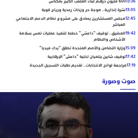
13:36
600 مليون درهم لبناء الملعب الكبير بمكناس
13:05
نشرة إنذارية.. موجة حر وزخات رعدية ورياح قوية
12:45
مجلس المستشارين يصادق على مشروع نظام الدعم الاجتماعي
المباشر
19:42
المضيق.. توقيف “داعشي” خطط لتنفيذ عمليات تمس بسلامة
الأشخاص والنظام
15:09
وزارة التضامن والأمم المتحدة تطلق “يدك فيديا”
17:42
توقيف شابين ينتميان لخلية “داعش” الإرهابية
17:19
مراجعة لوائح الانتخابات.. تقديم طلبات التسجيل الجديدة
صوت وصورة