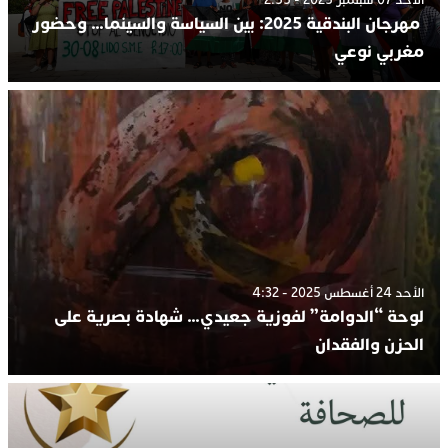
الأحد 07 سبتمبر 2025 - 2:55
مهرجان البندقية 2025: بين السياسة والسينما… وحضور
مغربي نوعي
الأحد 24 أغسطس 2025 - 4:32
لوحة “الدوامة” لفوزية جعيدي… شهادة بصرية على
الحزن والفقدان