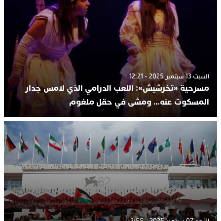
السبت 13 سبتمبر 2025 - 12:21
مسرحية «تخرشيش»: اللعب الدرامي الذي لامس جدار
المسكوت عنه… ومشى في حقل ملغوم