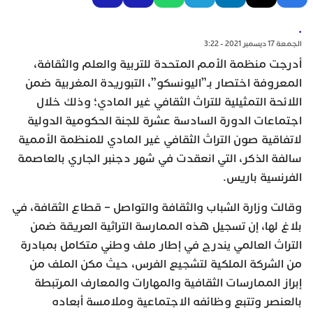
.
الجمعة 17 ديسمبر 2021 - 3:22
أدرجت منظمة الأمم المتحدة للتربية والعلم والثقافة،
المعروفة اختصار بـ”اليونسكو”، التبوريدة المغربية ضمن
اللائحة التمثيلية للتراث الثقافي غير المادي؛ وذلك خلال
اجتماعات الدورة السادسة عشرة للجنة الحكومية الدولية
لاتفاقية صون التراث الثقافي غير المادي للمنظمة الأممية
سالفة الذكر، التي انعقدت في شهر دجنبر الجاري بالعاصمة
الفرنسية باريس.
وقالت وزارة الشباب والثقافة والتواصل – قطاع الثقافة، في
بلاغ لها، إن تسجيل هذه الممارسة التراثية العريقة ضمن
التراث العالمي يندرج في إطار ملف وطني متكامل بمبادرة
من الشركة الملكية لتشجيع الفرس، حيث مكن الملف من
إبراز الممارسات الثقافية والمهارات والمعارف المرتبطة
بالعنصر وتتبع وظائفه الاجتماعية وملامسة أبعاده